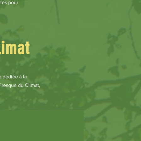
utés pour
limat
e dédiée à la
 Fresque du Climat,