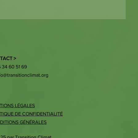
TACT >
5 34 60 51 69
fo@transitionclimat.org
TIONS LÉGALES
TIQUE DE CONFIDENTIALITÉ
DITIONS GÉN
É
RALES
25 par Transition Climat.