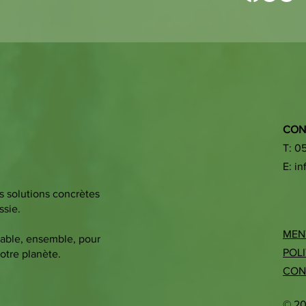
CON
T: 0
E:
in
 solutions concrètes
ssie.
MEN
rable, ensemble, pour
POLI
notre planète.
CON
© 20