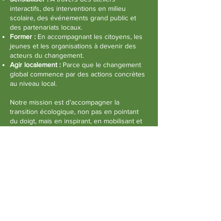
interactifs, des interventions en milieu
scolaire, des événements grand public et
des partenariats locaux.
Former :
En accompagnant les citoyens, les
jeunes et les organisations à devenir des
acteurs du changement.
Agir localement :
Parce que le changement
global commence par des actions concrètes
au niveau local.
Notre mission est d’accompagner la
transition écologique, non pas en pointant
du doigt, mais en inspirant, en mobilisant et
en donnant à chacun les moyens d’agir.
Ensemble, faisons de la transition climatique
une réalité.