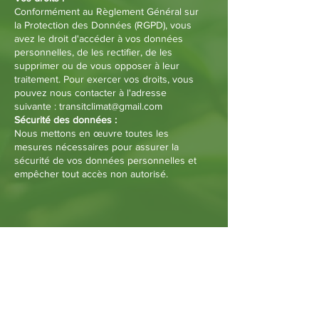
Conformément au Règlement Général sur
la Protection des Données (RGPD), vous
avez le droit d'accéder à vos données
personnelles, de les rectifier, de les
supprimer ou de vous opposer à leur
traitement. Pour exercer vos droits, vous
pouvez nous contacter à l'adresse
suivante : transitclimat@gmail.com
Sécurité des données :
Nous mettons en œuvre toutes les
mesures nécessaires pour assurer la
sécurité de vos données personnelles et
empêcher tout accès non autorisé.
À PROPOS DE NOUS >
Chaque geste compte, adoptez des
solutions concrètes pour une transition